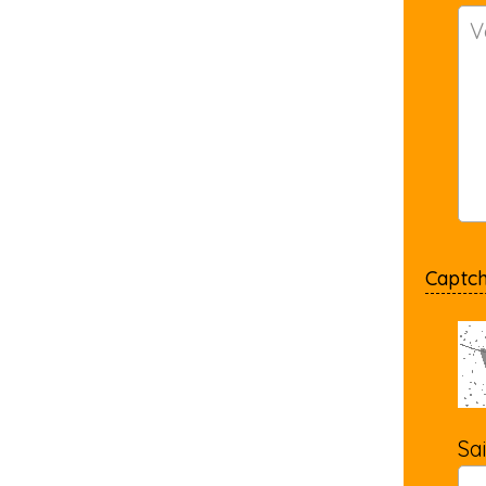
Captc
Sa