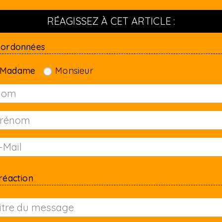
RÉAGISSEZ À CET ARTICLE :
oordonnées
Madame
Monsieur
réaction