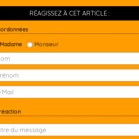
RÉAGISSEZ À CET ARTICLE :
oordonnées
Madame
Monsieur
réaction