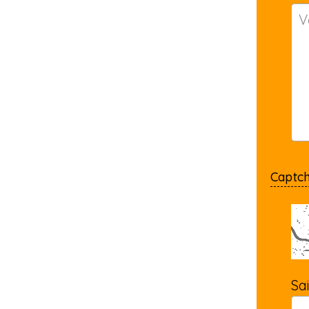
Captc
Sa