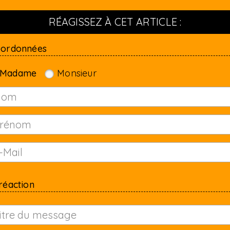
RÉAGISSEZ À CET ARTICLE :
oordonnées
Madame
Monsieur
réaction