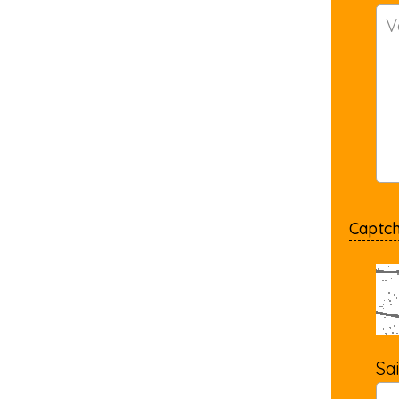
Captc
Sa