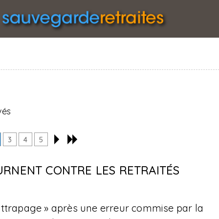
vés
3
4
5
URNENT CONTRE LES RETRAITÉS
« rattrapage » après une erreur commise par la