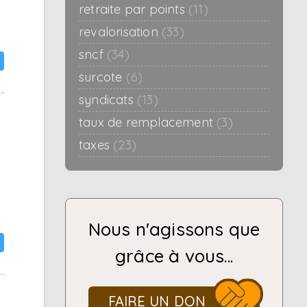
retraite par points
(11)
revalorisation
(33)
sncf
(34)
surcote
(6)
syndicats
(13)
taux de remplacement
(3)
taxes
(23)
Nous n'agissons que
grâce à vous...
FAIRE UN DON