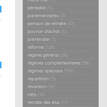
pénibilité
(5)
parlementaires
(3)
pension de retraite
(37)
pouvoir d'achat
(5)
préretraite
(1)
réforme
(128)
régime général
(28)
régimes complémentaires
(38)
régimes spéciaux
(156)
répartition
(5)
réversion
(16)
ratp
(10)
retraite des élus
(17)