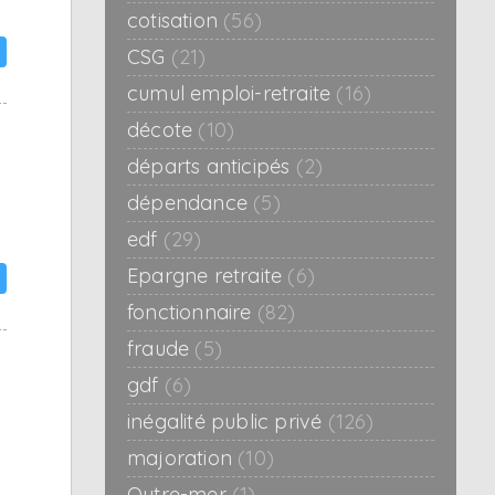
cotisation
(56)
CSG
(21)
cumul emploi-retraite
(16)
décote
(10)
départs anticipés
(2)
dépendance
(5)
edf
(29)
Epargne retraite
(6)
fonctionnaire
(82)
fraude
(5)
gdf
(6)
inégalité public privé
(126)
majoration
(10)
Outre-mer
(1)