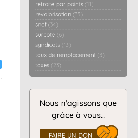
retraite par points
(11)
revalorisation
(33)
sncf
(34)
surcote
(6)
syndicats
(13)
taux de remplacement
(3)
taxes
(23)
Nous n'agissons que
grâce à vous...
FAIRE UN DON