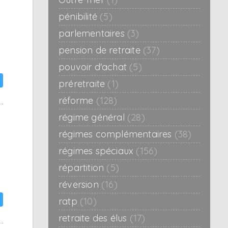
pénibilité
(5)
parlementaires
(3)
e
pension de retraite
(37)
pouvoir d'achat
(5)
préretraite
(1)
réforme
(128)
régime général
(28)
régimes complémentaires
(38)
régimes spéciaux
(156)
répartition
(5)
réversion
(16)
ratp
(10)
retraite des élus
(17)