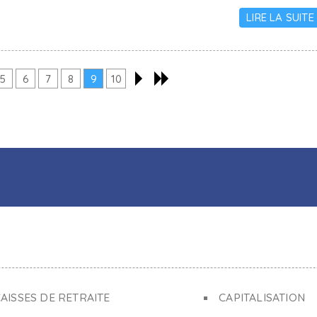
LIRE LA SUITE
5
6
7
8
9
10
AISSES DE RETRAITE
CAPITALISATION