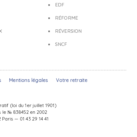
EDF
RÉFORME
X
RÉVERSION
SNCF
s
Mentions légales
Votre retraite
f (loi du 1er juillet 1901)
s le № 838452 en 2002
Paris — 01 43 29 14 41