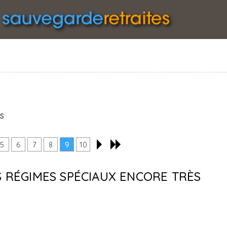
s
5
6
7
8
9
10
ES RÉGIMES SPÉCIAUX ENCORE TRÈS