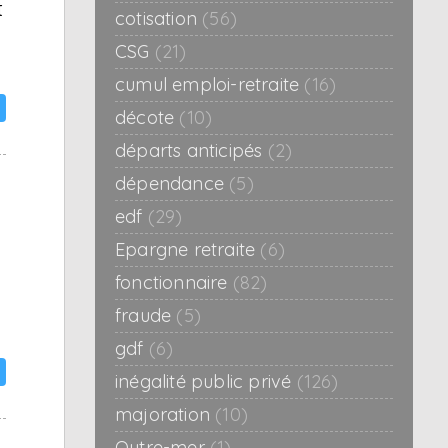
t
cotisation
(56)
CSG
(21)
cumul emploi-retraite
(16)
décote
(10)
départs anticipés
(2)
dépendance
(5)
edf
(29)
Epargne retraite
(6)
fonctionnaire
(82)
fraude
(5)
gdf
(6)
inégalité public privé
(126)
majoration
(10)
Outre-mer
(1)