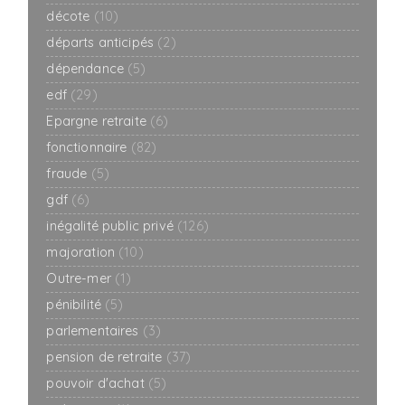
décote
(10)
départs anticipés
(2)
dépendance
(5)
edf
(29)
Epargne retraite
(6)
fonctionnaire
(82)
fraude
(5)
gdf
(6)
inégalité public privé
(126)
majoration
(10)
Outre-mer
(1)
pénibilité
(5)
parlementaires
(3)
pension de retraite
(37)
pouvoir d'achat
(5)