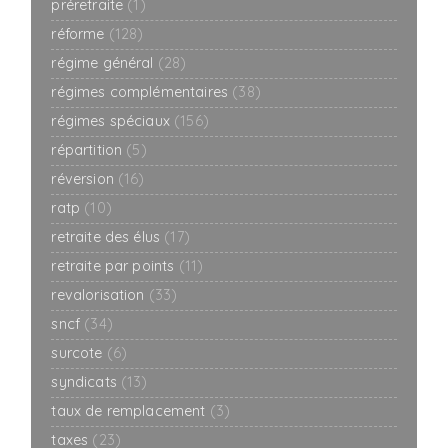
préretraite
(1)
réforme
(128)
régime général
(28)
régimes complémentaires
(38)
régimes spéciaux
(156)
répartition
(5)
réversion
(16)
ratp
(10)
retraite des élus
(17)
retraite par points
(11)
revalorisation
(33)
sncf
(34)
surcote
(6)
syndicats
(13)
taux de remplacement
(3)
taxes
(23)