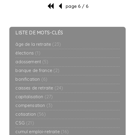
page 6 / 6
LISTE DE MOTS-CLÉS
âge de la retraite
(23)
élections
(1)
adossement
(5)
banque de france
(2)
bonification
(6)
caisses de retraite
(24)
capitalisation
(27)
compensation
(3)
cotisation
(56)
CSG
(21)
cumul emploi-retraite
(16)