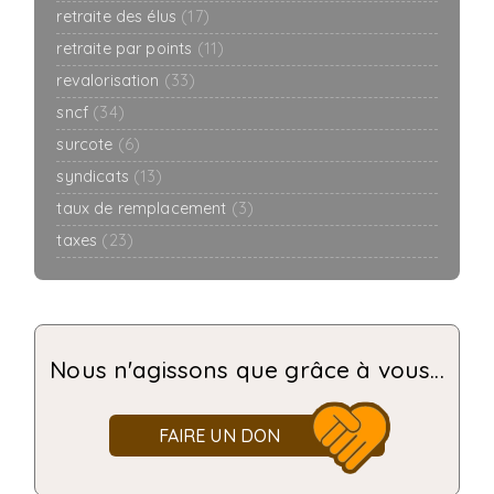
retraite des élus
(17)
retraite par points
(11)
revalorisation
(33)
sncf
(34)
surcote
(6)
syndicats
(13)
taux de remplacement
(3)
taxes
(23)
Nous n'agissons que grâce à vous...
FAIRE UN DON