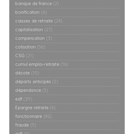
banque de france
(2)
bonification
(6)
caisses de retraite
(24)
capitalisation
(27)
compensation
(3)
cotisation
(56)
CSG
(21)
cumul emploi-retraite
(16)
décote
(10)
départs anticipés
(2)
dépendance
(5)
edf
(29)
Epargne retraite
(6)
fonctionnaire
(82)
fraude
(5)
gdf
(6)