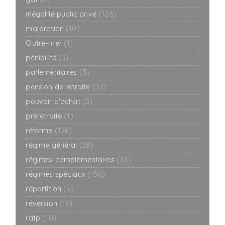
inégalité public privé
(126)
majoration
(10)
Outre-mer
(1)
pénibilité
(5)
parlementaires
(3)
pension de retraite
(37)
pouvoir d'achat
(5)
préretraite
(1)
réforme
(128)
régime général
(28)
régimes complémentaires
(38)
régimes spéciaux
(156)
répartition
(5)
réversion
(16)
ratp
(10)