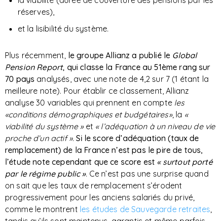
la viabilité (durée de couverture des pensions par les
réserves),
et la lisibilité du système.
Plus récemment,
le groupe Allianz a publié le
Global
Pension Report
, qui classe la France au 51ème rang sur
70
pays
analysés, avec une note de 4,2 sur 7 (1 étant la
meilleure note). Pour établir ce classement, Allianz
analyse 30 variables qui prennent en compte
les
«conditions démographiques et budgétaires»
, la
«
viabilité du système »
et
« l’adéquation à un niveau de vie
proche d’un actif »
.
Si le score d’adéquation (taux de
remplacement) de la France n’est pas le pire de tous,
l’étude note cependant que ce score est
« surtout porté
par le régime public »
. Ce n’est pas une surprise quand
on sait que les taux de remplacement s’érodent
progressivement pour les anciens salariés du privé,
comme le montrent
les études de Sauvegarde retraites
,