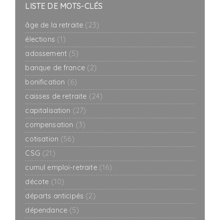
LISTE DE MOTS-CLÉS
âge de la retraite
(23)
élections
(1)
adossement
(5)
banque de france
(2)
bonification
(6)
caisses de retraite
(24)
capitalisation
(27)
compensation
(3)
cotisation
(56)
CSG
(21)
cumul emploi-retraite
(16)
décote
(10)
départs anticipés
(2)
dépendance
(5)