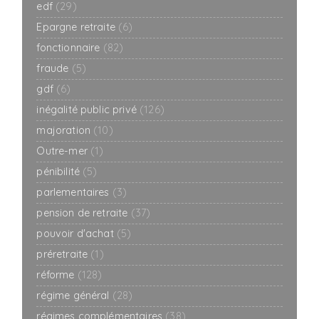
edf
(29)
Epargne retraite
(6)
fonctionnaire
(82)
fraude
(5)
gdf
(6)
inégalité public privé
(126)
majoration
(10)
Outre-mer
(1)
pénibilité
(5)
parlementaires
(3)
pension de retraite
(37)
pouvoir d'achat
(5)
préretraite
(1)
réforme
(128)
régime général
(28)
régimes complémentaires
(38)