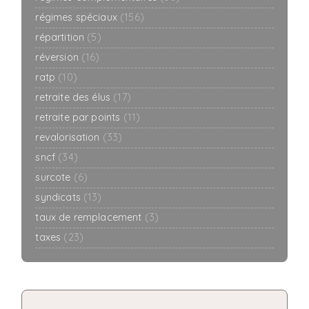
régimes spéciaux
(156)
répartition
(5)
réversion
(16)
ratp
(10)
retraite des élus
(17)
retraite par points
(11)
revalorisation
(33)
sncf
(34)
surcote
(6)
syndicats
(13)
taux de remplacement
(3)
taxes
(23)