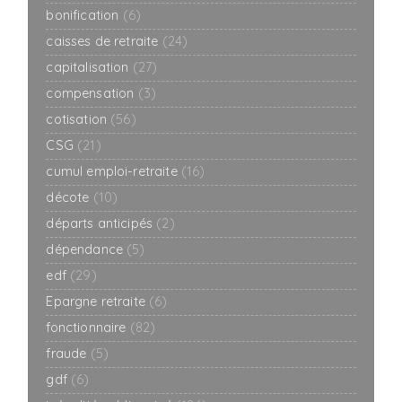
bonification
(6)
caisses de retraite
(24)
capitalisation
(27)
compensation
(3)
cotisation
(56)
CSG
(21)
cumul emploi-retraite
(16)
décote
(10)
départs anticipés
(2)
dépendance
(5)
edf
(29)
Epargne retraite
(6)
fonctionnaire
(82)
fraude
(5)
gdf
(6)