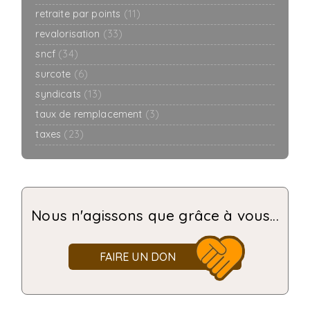
retraite par points
(11)
revalorisation
(33)
sncf
(34)
surcote
(6)
syndicats
(13)
taux de remplacement
(3)
taxes
(23)
Nous n'agissons que grâce à vous...
FAIRE UN DON