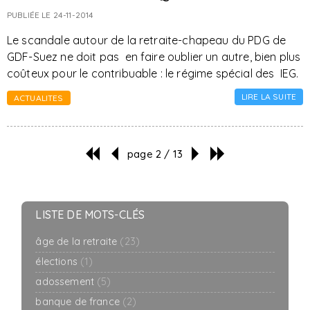
PUBLIÉE LE 24-11-2014
Le scandale autour de la retraite-chapeau du PDG de
GDF-Suez ne doit pas en faire oublier un autre, bien plus
coûteux pour le contribuable : le régime spécial des IEG.
LIRE LA SUITE
ACTUALITES
page 2 / 13
LISTE DE MOTS-CLÉS
âge de la retraite
(23)
élections
(1)
adossement
(5)
banque de france
(2)