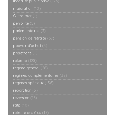
inégalité public privé
(126)
majoration
(10)
Outre-mer
(1)
pénibilité
(5)
parlementaires
(3)
pension de retraite
(37)
pouvoir d'achat
(5)
préretraite
(1)
réforme
(128)
régime général
(28)
régimes complémentaires
(38)
régimes spéciaux
(156)
répartition
(5)
réversion
(16)
ratp
(10)
retraite des élus
(17)