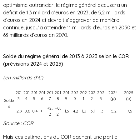
optimisme outrancier, le régime général accusera un
déficit de 1,3 milliard d’euros en 2023, de 5,2 milliards
d’euros en 2024 et devrait s’aggraver de manière
continue, jusqu’à atteindre 11 milliards d’euros en 2030 et
63 milliards d’euros en 2070.
Solde du régime général de 2013 à 2023 selon le COR
(prévisions 2024 et 2025)
(en milliards d’€)
201
201
201
201
201
201
201
202
202
202
202
2024
2025
3
4
5
6
7
8
9
0
1
2
3
(p)
(p)
Solde
s
+2,
+0,
-2,9
-0,6
-0,4
+1
-1,6
-4,2
-1,3
-3,1
-1,3
-5,2
-7,6
2
2
Source : COR
Mais ces estimations du COR cachent une partie