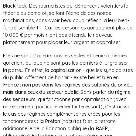
BlackRock. Des journalistes qui dénoncent volontiers la
théorie du complot, se font l’écho de ces noires
machinations, sans avoir beaucoup réfléchi à leur bien-
fondé, semble-t-il. Car les personnes qui gagnent plus de
10 000 € par mois n’ont pas attendu le nouveau
plafonnement pour placer leur argent et capitaliser.
Elles ne sont d’ailleurs pas les seules et ceux-là mêmes
qui crient au loup ne sont pas les derniers à lui graisser
la patte…
En effet,
la capitalisation
- que les syndicalistes
du public affectent de honnir -
existe bel et bien en
France : non pas dans les régimes des salariés du privé…
mais dans ceux du secteur public.
Sans parler du
régime
des sénateurs,
qui fonctionne par capitalisation (avec
un rendement particulièrement intéressant), c’est aussi
le cas des régimes complémentaires créés pour les
fonctionnaires :
la Préfon
(facultatif) et la retraite
additionnelle de la Fonction publique (
la RAFP
,
obligatoire). Entre leur statut et ces régimes par