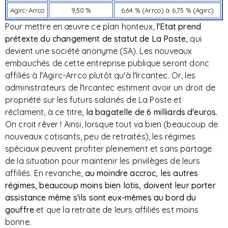
Agirc-Arrco
9,50 %
6,64 % (Arrco) à 6,75 % (Agirc)
Pour mettre en œuvre ce plan honteux,
l'Etat prend
prétexte du changement de statut de La Poste,
qui
devient une société anonyme (SA). Les nouveaux
embauchés de cette entreprise publique seront donc
affiliés à l'Agirc-Arrco plutôt qu'à l'Ircantec. Or, les
administrateurs de l'Ircantec estiment avoir un droit de
propriété sur les futurs salariés de La Poste et
réclament, à ce titre,
la bagatelle de 6 milliards d'euros.
On croit rêver ! Ainsi, lorsque tout va bien (beaucoup de
nouveaux cotisants, peu de retraités), les régimes
spéciaux peuvent profiter pleinement et sans partage
de la situation pour maintenir les privilèges de leurs
affiliés. En revanche,
au moindre accroc, les autres
régimes, beaucoup moins bien lotis, doivent leur porter
assistance même s'ils sont eux-mêmes au bord du
gouffre
et que la retraite de leurs affiliés est moins
bonne.