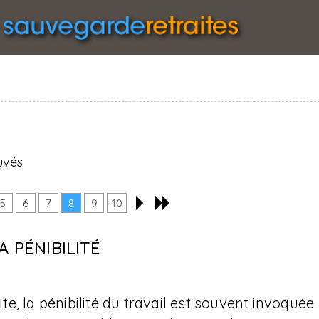
uvés
5
6
7
8
9
10
A PÉNIBILITÉ
ite, la pénibilité du travail est souvent invoquée