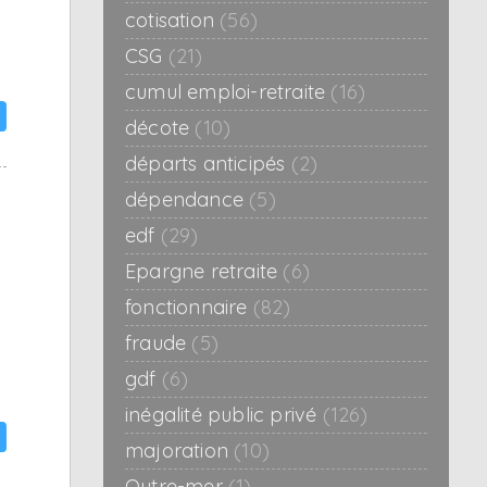
cotisation
(56)
CSG
(21)
cumul emploi-retraite
(16)
décote
(10)
départs anticipés
(2)
dépendance
(5)
edf
(29)
Epargne retraite
(6)
fonctionnaire
(82)
fraude
(5)
gdf
(6)
inégalité public privé
(126)
majoration
(10)
Outre-mer
(1)