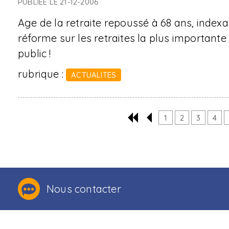
PUBLIÉE LE 21-12-2006
Age de la retraite repoussé à 68 ans, indexati
réforme sur les retraites la plus important
public !
rubrique :
ACTUALITES
1
2
3
4
Nous contacter