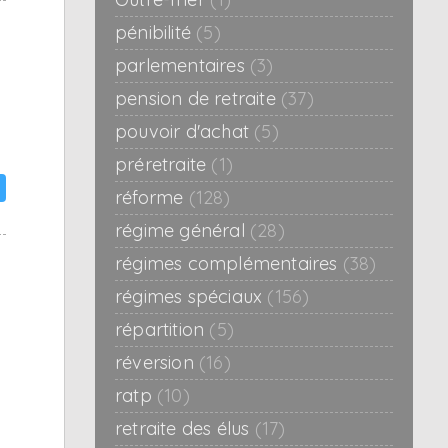
pénibilité
(5)
parlementaires
(3)
pension de retraite
(37)
pouvoir d'achat
(5)
préretraite
(1)
réforme
(128)
régime général
(28)
régimes complémentaires
(38)
régimes spéciaux
(156)
répartition
(5)
réversion
(16)
ratp
(10)
retraite des élus
(17)