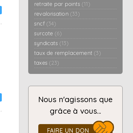
retraite par points
(11)
revalorisation
(33)
sncf
(34)
surcote
(6)
syndicats
(13)
taux de remplacement
(3)
taxes
(23)
Nous n'agissons que
grâce à vous...
FAIRE UN DON