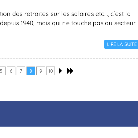
on des retraites sur les salaires etc…, c’est la
e depuis 1940, mais qui ne touche pas au secteur
LIRE LA SUITE
5
6
7
8
9
10