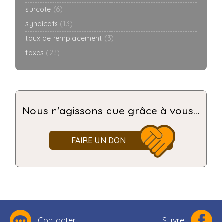
surcote
(6)
syndicats
(13)
taux de remplacement
(3)
taxes
(23)
Nous n'agissons que grâce à vous...
FAIRE UN DON
Contacter
Suivre