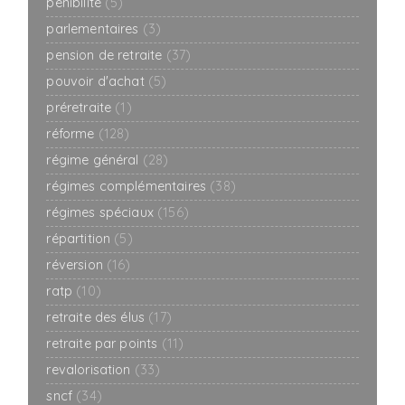
pénibilité
(5)
parlementaires
(3)
pension de retraite
(37)
pouvoir d'achat
(5)
préretraite
(1)
réforme
(128)
régime général
(28)
régimes complémentaires
(38)
régimes spéciaux
(156)
répartition
(5)
réversion
(16)
ratp
(10)
retraite des élus
(17)
retraite par points
(11)
revalorisation
(33)
sncf
(34)