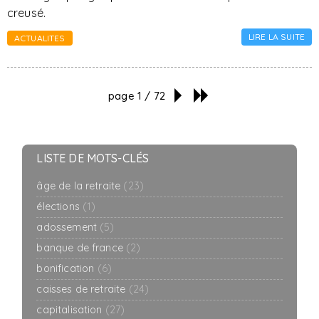
creusé.
LIRE LA SUITE
ACTUALITES
page 1 / 72
LISTE DE MOTS-CLÉS
âge de la retraite
(23)
élections
(1)
adossement
(5)
banque de france
(2)
bonification
(6)
caisses de retraite
(24)
capitalisation
(27)