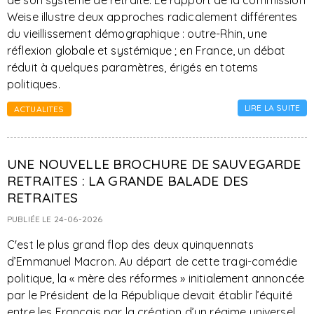
de son système de retraite. Le rapport de la commission
Weise illustre deux approches radicalement différentes
du vieillissement démographique : outre-Rhin, une
réflexion globale et systémique ; en France, un débat
réduit à quelques paramètres, érigés en totems
politiques.
LIRE LA SUITE
ACTUALITES
UNE NOUVELLE BROCHURE DE SAUVEGARDE
RETRAITES : LA GRANDE BALADE DES
RETRAITES
PUBLIÉE LE 24-06-2026
C'est le plus grand flop des deux quinquennats
d’Emmanuel Macron. Au départ de cette tragi-comédie
politique, la « mère des réformes » initialement annoncée
par le Président de la République devait établir l’équité
entre les Français par la création d’un régime universel