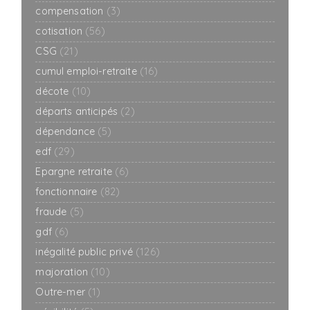
compensation
(3)
cotisation
(56)
CSG
(21)
cumul emploi-retraite
(16)
décote
(10)
départs anticipés
(2)
dépendance
(5)
edf
(29)
Epargne retraite
(6)
fonctionnaire
(82)
fraude
(5)
gdf
(6)
inégalité public privé
(126)
majoration
(10)
Outre-mer
(1)