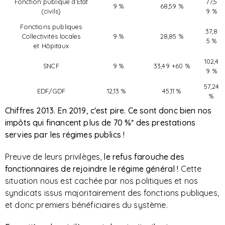
Fonction publique d’État
77,5
9 %
68,59 %
(civils)
9 %
Fonctions publiques
37,8
Collectivités locales
9 %
28,85 %
5 %
et Hôpitaux
102,4
SNCF
9 %
33,49 +60 %
9 %
57,24
EDF/GDF
12,13 %
45,11 %
%
Chiffres 2013. En 2019, c'est pire. Ce sont donc bien nos
impôts qui financent plus de 70 %* des prestations
servies par les régimes publics !
Preuve de leurs privilèges,
le refus farouche des
fonctionnaires de rejoindre le régime
général !
Cette
situation nous est cachée par nos politiques et nos
syndicats issus majoritairement des fonctions publiques,
et donc premiers bénéficiaires du système.