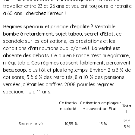
travailler entre 23 et 26 ans et veulent toujours la retraite
à 60 ans :
cherchez l'erreur !
Régimes spéciaux et principe d'égalité ?
Véritable
bombe à retardement, sujet tabou, secret d'Etat,
ce
scandale sur les cotisations, les prestations et les
conditions d'attributions public/privé
!
La vérité est
absente des débats.
Ce qui en France n'est ni égalitaire,
ni équitable.
Ces régimes cotisent faiblement, perçoivent
beaucoup,
plus tôt et plus longtemps. Environ 2 à 3 % de
cotisants, 5 à 6 % des retraités, 8 à 10 % des pensions
versées, c'était les chiffres 2008 pour les régimes
spéciaux, il y a 11 ans.
Cotisatio
Cotisation
employeur
Tota
n
salarié
+ subvention Etat
l
25,5
Secteur privé
10,55 %
15 %
5 %