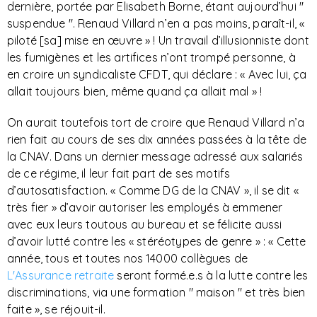
dernière, portée par Elisabeth Borne, étant aujourd’hui "
suspendue ". Renaud Villard n’en a pas moins, paraît-il, «
piloté [sa] mise en œuvre » ! Un travail d’illusionniste dont
les fumigènes et les artifices n’ont trompé personne, à
en croire un syndicaliste CFDT, qui déclare : « Avec lui, ça
allait toujours bien, même quand ça allait mal » !
On aurait toutefois tort de croire que Renaud Villard n’a
rien fait au cours de ses dix années passées à la tête de
la CNAV. Dans un dernier message adressé aux salariés
de ce régime, il leur fait part de ses motifs
d’autosatisfaction. « Comme DG de la CNAV », il se dit «
très fier » d’avoir autoriser les employés à emmener
avec eux leurs toutous au bureau et se félicite aussi
d’avoir lutté contre les « stéréotypes de genre » : « Cette
année, tous et toutes nos 14000 collègues de
L'Assurance retraite
seront formé.e.s à la lutte contre les
discriminations, via une formation " maison " et très bien
faite », se réjouit-il.