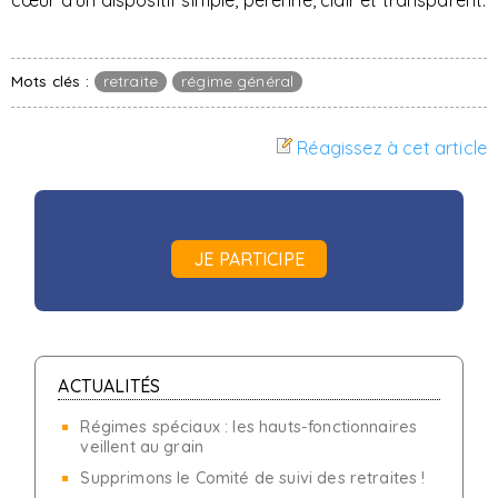
cœur d’un dispositif simple, pérenne, clair et transparent.
Mots clés :
retraite
régime général
Réagissez à cet article
JE PARTICIPE
ACTUALITÉS
Régimes spéciaux : les hauts-fonctionnaires
veillent au grain
Supprimons le Comité de suivi des retraites !