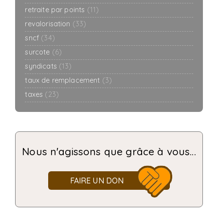
retraite par points
(11)
revalorisation
(33)
sncf
(34)
surcote
(6)
syndicats
(13)
taux de remplacement
(3)
taxes
(23)
Nous n'agissons que grâce à vous...
FAIRE UN DON