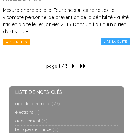
Mesure-phare de la loi Touraine sur les retraites, le
« compte personnel de prévention de la pénibilité » a été
mis en place le 1er janvier 2015. Dans un flou qui n’a rien
d’artistique.
LIRE LA SUITE
ACTUALITES
page 1 / 3
LISTE DE MOTS-CLÉS
âge de la retraite
(23)
élections
(1)
adossement
(5)
banque de france
(2)