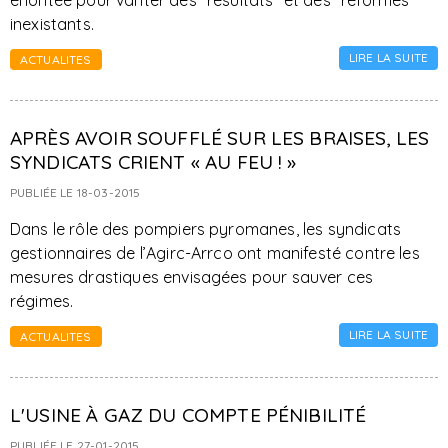
éhontée pour vanter des "résultats" et des "réformes"
inexistants.
LIRE LA SUITE
ACTUALITES
APRÈS AVOIR SOUFFLÉ SUR LES BRAISES, LES
SYNDICATS CRIENT « AU FEU ! »
PUBLIÉE LE 18-03-2015
Dans le rôle des pompiers pyromanes, les syndicats
gestionnaires de l’Agirc-Arrco ont manifesté contre les
mesures drastiques envisagées pour sauver ces
régimes.
LIRE LA SUITE
ACTUALITES
L'USINE À GAZ DU COMPTE PÉNIBILITÉ
PUBLIÉE LE 27-01-2015