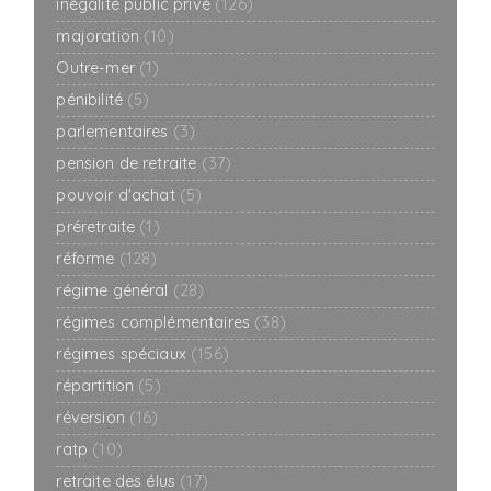
inégalité public privé
(126)
majoration
(10)
Outre-mer
(1)
pénibilité
(5)
parlementaires
(3)
pension de retraite
(37)
pouvoir d'achat
(5)
préretraite
(1)
réforme
(128)
régime général
(28)
régimes complémentaires
(38)
régimes spéciaux
(156)
répartition
(5)
réversion
(16)
ratp
(10)
retraite des élus
(17)