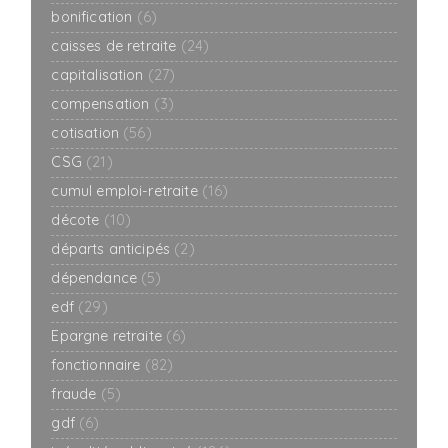
bonification
(6)
caisses de retraite
(24)
capitalisation
(27)
compensation
(3)
cotisation
(56)
CSG
(21)
cumul emploi-retraite
(16)
décote
(10)
départs anticipés
(2)
dépendance
(5)
edf
(29)
Epargne retraite
(6)
fonctionnaire
(82)
fraude
(5)
gdf
(6)